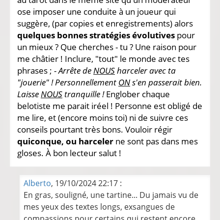
ose imposer une conduite à un joueur qui
suggère, (par copies et enregistrements) alors
quelques bonnes stratégies évolutives
pour
un mieux ? Que cherches - tu ? Une raison pour
me châtier ! Inclure, "tout" le monde avec tes
phrases ;
- Arrête de
NOUS
harceler avec ta
"jouerie" ! Personnellement
ON
s'en passerait bien.
Laisse
NOUS
tranquille !
Englober chaque
belotiste me parait iréel ! Personne est obligé de
me lire, et (encore moins toi) ni de suivre ces
conseils pourtant très bons. Vouloir régir
quiconque, ou harceler
ne sont pas dans mes
gloses. À bon lecteur salut !
Alberto
, 19/10/2024 22:17 :
En gras, souligné, une tartine... Du jamais vu de
mes yeux des textes longs, exsangues de
compassions pour certains qui restent encore